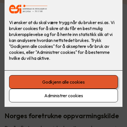
Den høyeste strømkostnaden i en bolig skyldes
oppvarming. Panelovner er ofte et av de rimeligste og
mest miljøvennlige alternativene du kan velge.
Norges foretrukne oppvarmingskilde