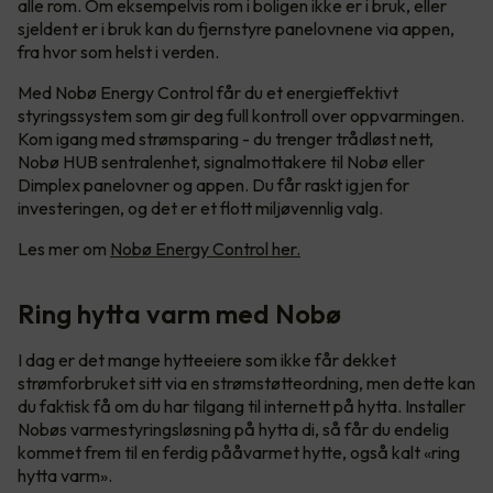
alle rom. Om eksempelvis rom i boligen ikke er i bruk, eller
sjeldent er i bruk kan du fjernstyre panelovnene via appen,
fra hvor som helst i verden.
Med Nobø Energy Control får du et energieffektivt
styringssystem som gir deg full kontroll over oppvarmingen.
Kom igang med strømsparing - du trenger trådløst nett,
Nobø HUB sentralenhet, signalmottakere til Nobø eller
Dimplex panelovner og appen. Du får raskt igjen for
investeringen, og det er et flott miljøvennlig valg.
Les mer om
Nobø Energy Control her.
Ring hytta varm med Nobø
I dag er det mange hytteeiere som ikke får dekket
strømforbruket sitt via en strømstøtteordning, men dette kan
du faktisk få om du har tilgang til internett på hytta. Installer
Nobøs varmestyringsløsning på hytta di, så får du endelig
kommet frem til en ferdig pååvarmet hytte, også kalt «ring
hytta varm».