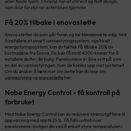
aller fleste hjem. Ovnene har et stilrent og flott design,
som ikke forstyrrer estetikken hjemme.
Få 20% tilbake i enovastøtte
Enova støtter de som går foran og tar klimasmarte valg. Ved
å installere et smart varmestyringssystem, også kalt
energistyringssystem, kan du faktisk få tilbake 20% av
kostnadene fra Enova. Du kan få inntil 4000 kroner for å
installere dette i din bolig. Panelovnene er ikke sett på som
en del av varmestyringen, men de kobles opp mot systemet.
Om du ønsker å lære mer om dette kan du lese om
varmestyring
og
enovastøtte
her.
Nobø Energy Control - få kontroll på
forbruket
Med Nobø Energy Control kan du redusere strømutgiftene til
oppvarming med opptil 25 %. Få full kontroll over
panelovnene i boligen din ved å enkelt styre temperaturen i