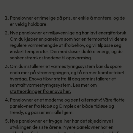
Panelovner er rimelige på pris, er enkle å montere, og de
er veldig holdbare.
Nye panelovner er miljøvennlige og har lavt energiforbruk.
Om du kjøper en panelovn som har en termostat vil denne
regulere varmemengde ut ifra behov, og vil tilpasse seg
ønsket temperatur. Dermed sløser du ikke energi, og du
senker strømkostnadene til oppvarming.
Om du installerer et varmestyringssystem kan du spare
enda mer på strømregningen, og få en mer komfortabel
hverdag. Enova tilbyr støtte til deg som installerer et
sentralt varmestyringssystem. Les mer om
støtteordninger fra enova her.
Panelovner er et moderne og pent alternativ! Våre flotte
panelovner fra Nobø og Dimplex er både tidløse og
trendy, og passer inn i alle hjem.
Nye panelovner er trygge, her har det skjedd mye i
utviklingen de siste årene. Nyere panelovner har en