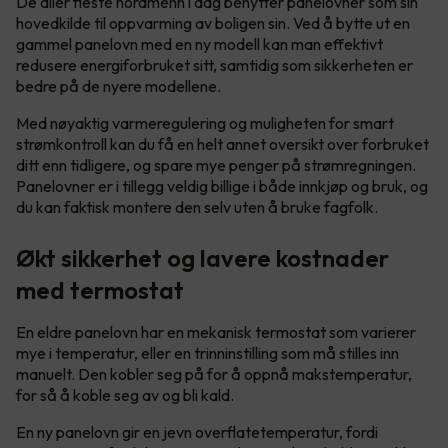
De aller fleste nordmenn i dag benytter panelovner som sin
hovedkilde til oppvarming av boligen sin. Ved å bytte ut en
gammel panelovn med en ny modell kan man effektivt
redusere energiforbruket sitt, samtidig som sikkerheten er
bedre på de nyere modellene.
Med nøyaktig varmeregulering og muligheten for smart
strømkontroll kan du få en helt annet oversikt over forbruket
ditt enn tidligere, og spare mye penger på strømregningen.
Panelovner er i tillegg veldig billige i både innkjøp og bruk, og
du kan faktisk montere den selv uten å bruke fagfolk.
Økt sikkerhet og lavere kostnader
med termostat
En eldre panelovn har en mekanisk termostat som varierer
mye i temperatur, eller en trinninstilling som må stilles inn
manuelt. Den kobler seg på for å oppnå makstemperatur,
for så å koble seg av og bli kald.
En ny panelovn gir en jevn overflatetemperatur, fordi