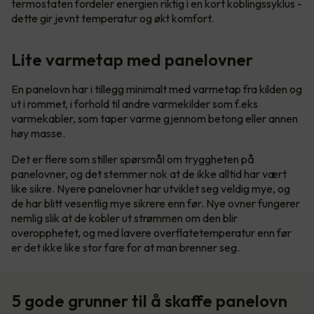
termostaten fordeler energien riktig i en kort koblingssyklus -
dette gir jevnt temperatur og økt komfort.
Lite varmetap med panelovner
En panelovn har i tillegg minimalt med varmetap fra kilden og
ut i rommet, i forhold til andre varmekilder som f.eks
varmekabler, som taper varme gjennom betong eller annen
høy masse.
Det er flere som stiller spørsmål om tryggheten på
panelovner, og det stemmer nok at de ikke alltid har vært
like sikre. Nyere panelovner har utviklet seg veldig mye, og
de har blitt vesentlig mye sikrere enn før. Nye ovner fungerer
nemlig slik at de kobler ut strømmen om den blir
overopphetet, og med lavere overflatetemperatur enn før
er det ikke like stor fare for at man brenner seg.
5 gode grunner til å skaffe panelovn