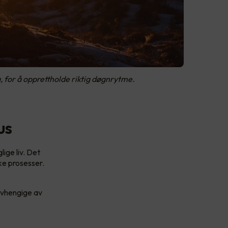
ig, for å opprettholde riktig døgnrytme.
us
lige liv. Det
ke prosesser.
 avhengige av