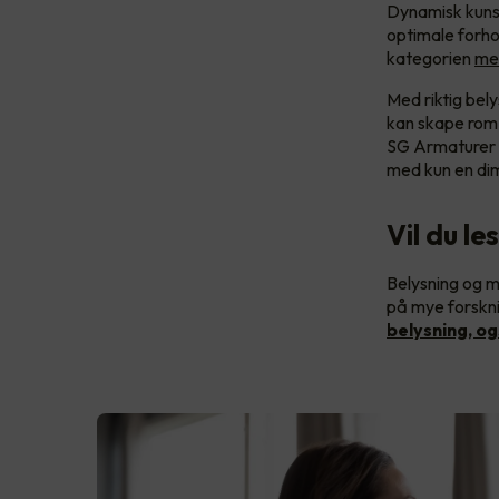
Dynamisk kunst
optimale forh
kategorien
me
Med riktig bely
kan skape rom 
SG Armaturer
med kun en d
Vil du le
Belysning og m
på mye forskni
belysning, og