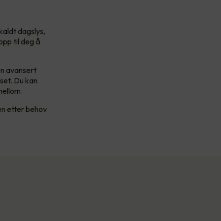
kaldt dagslys,
opp til deg å
en avansert
yset. Du kan
imellom.
en etter behov