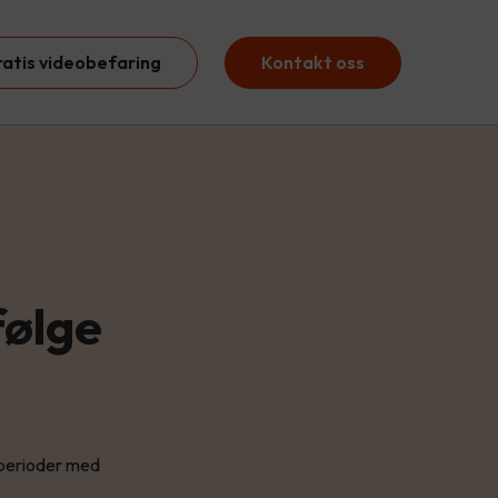
ratis videobefaring
Kontakt oss
følge
e perioder med