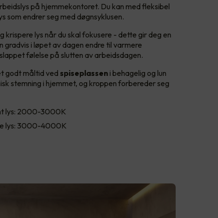
arbeidslys på hjemmekontoret. Du kan med fleksibel
lys som endrer seg med døgnsyklusen.
 krispere lys når du skal fokusere - dette gir deg en
an gradvis i løpet av dagen endre til varmere
slappet følelse på slutten av arbeidsdagen.
et godt måltid ved
spiseplassen
i behagelig og lun
isk stemning i hjemmet, og kroppen forbereder seg
t lys: 2000-3000K
e lys: 3000-4000K