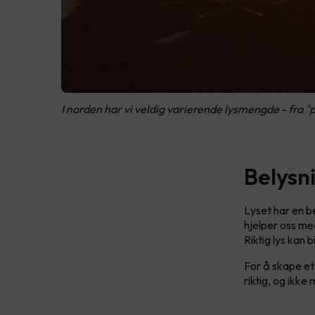
I norden har vi veldig varierende lysmengde - fra "po
Belysni
Lyset har en be
hjelper oss me
Riktig lys kan 
For å skape et 
riktig, og ikke