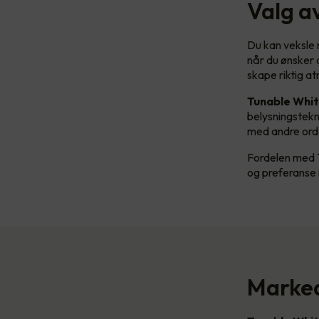
Valg a
Du kan veksle m
når du ønsker d
skape riktig a
Tunable Whi
belysningstekn
med andre ord e
Fordelen med T
og preferanse i
Marked