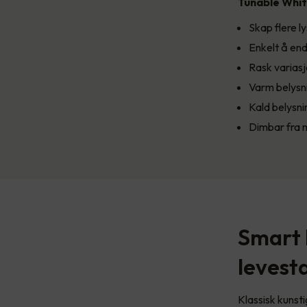
Tunable White
Skap flere 
Enkelt å endr
Rask varias
Varm belysn
Kald belysn
Dimbar fra m
Smart 
levest
Klassisk kunsti