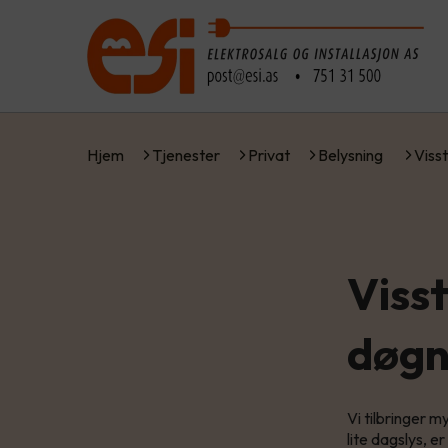
Hjem
Tjenester
Privat
Belysning
Viss
Visst
døg
Vi tilbringer m
lite dagslys, e