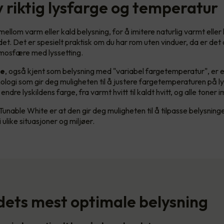
v riktig lysfarge og temperatur
ellom varm eller kald belysning, for å imitere naturlig varmt eller 
et. Det er spesielt praktisk om du har rom uten vinduer, da er det 
tmosfære med lyssetting.
te
, også kjent som belysning med "variabel fargetemperatur", er 
ologi som gir deg muligheten til å justere fargetemperaturen på l
ndre lyskildens farge, fra varmt hvitt til kaldt hvitt, og alle toner 
unable White er at den gir deg muligheten til å tilpasse belysning
 ulike situasjoner og miljøer.
ets mest optimale belysning