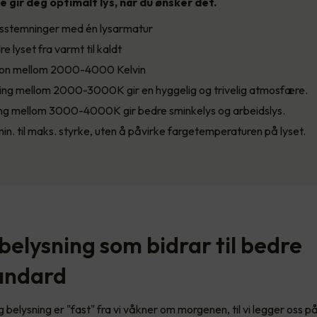
 gir deg optimalt lys, når du ønsker det.
lysstemninger med én lysarmatur
e lyset fra varmt til kaldt
jon mellom 2000-4000 Kelvin
ing mellom 2000-3000K gir en hyggelig og trivelig atmosfære.
ing mellom 3000-4000K gir bedre sminkelys og arbeidslys.
in. til maks. styrke, uten å påvirke fargetemperaturen på lyset.
belysning som bidrar til bedre
andard
g belysning er "fast" fra vi våkner om morgenen, til vi legger oss p