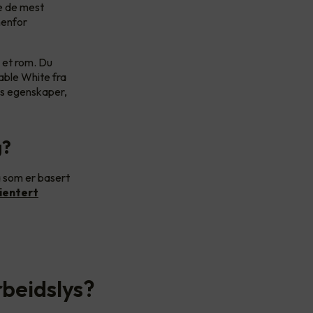
pe de mest
nenfor
i et rom. Du
nable White fra
ets egenskaper,
g?
a som er basert
ientert
rbeidslys?