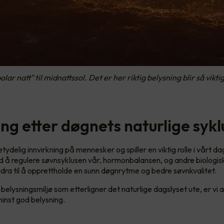
lar natt" til midnattssol. Det er her riktig belysning blir så vikt
ng etter døgnets naturlige sykl
tydelig innvirkning på mennesker og spiller en viktig rolle i vårt dag
d å regulere søvnsyklusen vår, hormonbalansen, og andre biologis
bidra til å opprettholde en sunn døgnrytme og bedre søvnkvalitet.
belysningsmiljø som etterligner det naturlige dagslyset ute, er vi
 minst god belysning.