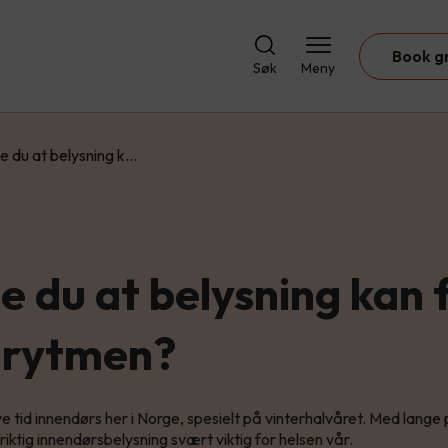
Book g
Søk
Meny
te du at belysning k…
e du at belysning kan 
nrytmen?
ye tid innendørs her i Norge, spesielt på vinterhalvåret. Med lang
r riktig innendørsbelysning svært viktig for helsen vår.