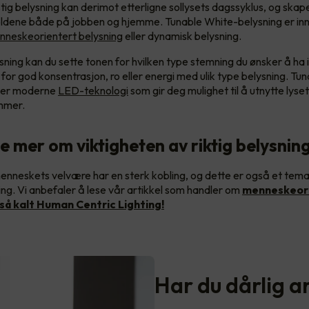
ig belysning kan derimot etterligne sollysets dagssyklus, og ska
oldene både på jobben og hjemme. Tunable White-belysning er in
nneskeorientert belysning
eller dynamisk belysning.
sning kan du sette tonen for hvilken type stemning du ønsker å ha 
for god konsentrasjon, ro eller energi med ulik type belysning. Tu
 er moderne
LED-teknologi
som gir deg mulighet til å utnytte lys
immer.
se mer om viktigheten av riktig belysnin
enneskets velvære har en sterk kobling, og dette er også et tem
ng. Vi anbefaler å lese vår artikkel som handler om
menneskeor
så kalt Human Centric Lighting!
Har du dårlig a