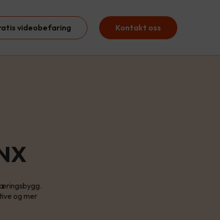
ratis videobefaring
Kontakt oss
KNX
 næringsbygg.
ktive og mer