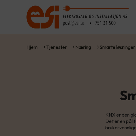
Hjem
Tjenester
Næring
Smarte løsninge
Sm
KNX er den glo
Det er en påli
brukervennlige