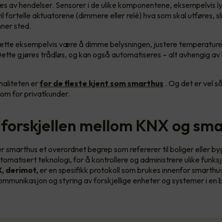
s av hendelser. Sensorer i de ulike komponentene, eksempelvis ly
l fortelle aktuatorene (dimmere eller relé) hva som skal utføres, sl
nner sted.
dette eksempelvis være å dimme belysningen, justere temperature
ette gjøres trådløs, og kan også automatiseres – alt avhengig av 
naliteten er
for de fleste kjent som smarthus
. Og det er vel så
om for privatkunder.
 forskjellen mellom KNX og sm
r smarthus et overordnet begrep som refererer til boliger eller b
tomatisert teknologi, for å kontrollere og administrere ulike funks
, derimot,
er en spesifikk protokoll som brukes innenfor smarthu
ommunikasjon og styring av forskjellige enheter og systemer i en 