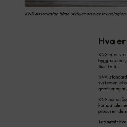
KNX Association både utvikler og eier teknologien.
Hva er
KNX er en stan
byggautomasjon
Bus" (EIB).
KNX-standarden
systemer i et b
gardiner og m
KNX har en åpe
kompatible me
produsert de
Les også:
Hva 