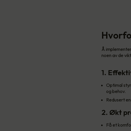
Hvorfo
Å implementere
noen av de vik
1. Effekt
Optimal styr
og behov.
Redusert ene
2. Økt p
Få et komfor