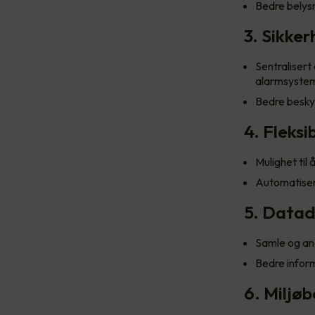
Bedre belysn
3. Sikke
Sentralisert
alarmsystem
Bedre beskyt
4. Fleksi
Mulighet til
Automatisert
5. Datad
Samle og ana
Bedre inform
6. Miljø