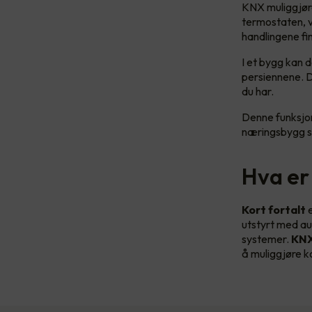
KNX muliggjøre
termostaten, vi
handlingene fi
I et bygg kan 
persiennene. D
du har.
Denne funksjo
næringsbygg s
Hva er
Kort fortalt
e
utstyrt med au
systemer.
KNX
å muliggjøre k