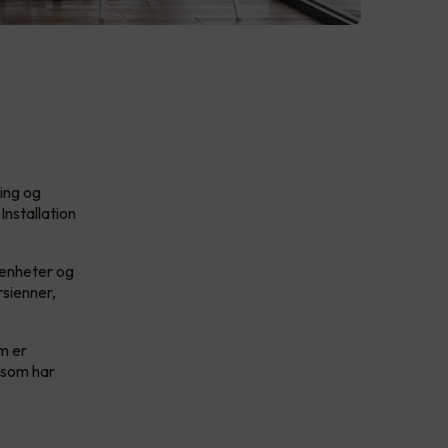
ing og
nstallation
 enheter og
rsienner,
m er
 som har