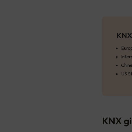
KNX 
Euro
Inter
Chin
US S
KNX gi