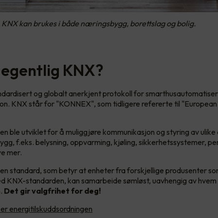
 KNX kan brukes i både næringsbygg, borettslag og bolig.
 egentlig KNX?
dardisert og globalt anerkjent protokoll for smarthusautomatiser
. KNX står for "KONNEX", som tidligere refererte til "European I
 ble utviklet for å muliggjøre kommunikasjon og styring av ulike
ygg, f.eks. belysning, oppvarming, kjøling, sikkerhetssystemer, pe
ye mer.
n standard, som betyr at enheter fra forskjellige produsenter so
d KNX-standarden, kan samarbeide sømløst, uavhengig av hvem
m.
Det gir valgfrihet for deg!
er energitilskuddsordningen