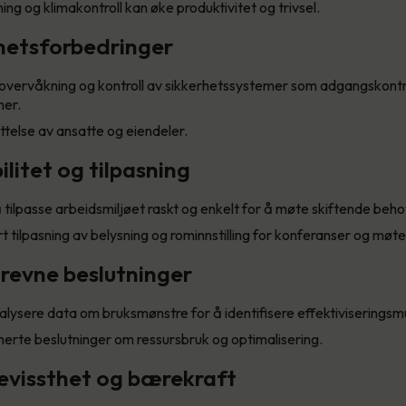
ing og klimakontroll kan øke produktivitet og trivsel.
rhetsforbedringer
 overvåkning og kontroll av sikkerhetssystemer som adgangskontr
er.
telse av ansatte og eiendeler.
bilitet og tilpasning
 å tilpasse arbeidsmiljøet raskt og enkelt for å møte skiftende beho
 tilpasning av belysning og rominnstilling for konferanser og møte
revne beslutninger
lysere data om bruksmønstre for å identifisere effektiviseringsmu
erte beslutninger om ressursbruk og optimalisering.
bevissthet og bærekraft