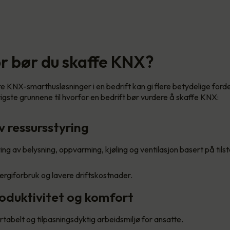
r bør du skaffe KNX?
 KNX-smarthusløsninger i en bedrift kan gi flere betydelige forde
tigste grunnene til hvorfor en bedrift bør vurdere å skaffe KNX:
iv ressursstyring
ing av belysning, oppvarming, kjøling og ventilasjon basert på til
rgiforbruk og lavere driftskostnader.
roduktivitet og komfort
tabelt og tilpasningsdyktig arbeidsmiljø for ansatte.