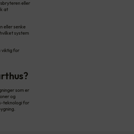
sbryteren eller
ik at
n eller senke
hvilket system
 viktig for
arthus?
ygninger som er
joner og
s-teknologi for
bygning.